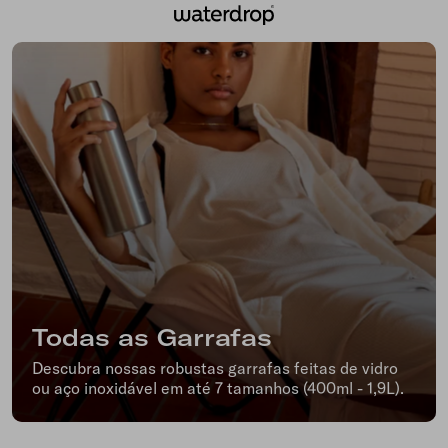
Pular
waterdrop
para
Brasil
o
conteúdo
Todas as Garrafas
Descubra nossas robustas garrafas feitas de vidro
ou aço inoxidável em até 7 tamanhos (400ml - 1,9L).