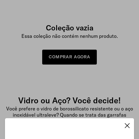
Coleção vazia
Essa coleção não contém nenhum produto.
COMPRAR AGORA
Vidro ou Aço? Você decide!
Você prefere o vidro de borossilicato resistente ou o aço
inoxidável ultraleve? Quando se trata das garrafas
waterdrop®, a escolha é sua!
Disponível em até 7 tamanhos – 400ml a 1,9L – incluindo