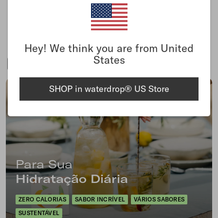
vários estilos, designs e opções de tampas, com a
waterdrop® você tem uma garrafa para cada ocasião.
Hey! We think you are from United
States
Microdrink
Microenergy
SHOP in waterdrop® US Store
Para Sua
Hidratação Diária
ZERO CALORIAS
SABOR INCRÍVEL
VÁRIOS SABORES
SUSTENTÁVEL